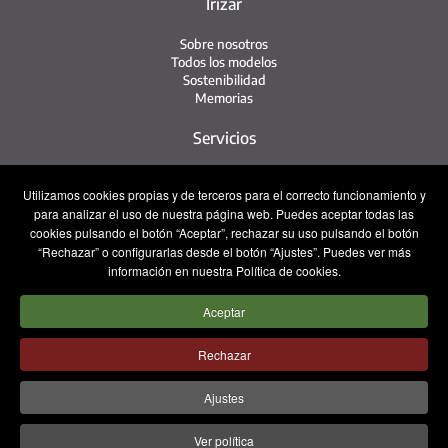
Irizar
Sobre nosotros
Todos los modelos
Sostenibilidad
Memorias
Servicios
Red de servicio
Utilizamos cookies propias y de terceros para el correcto funcionamiento y
Servicio Irizar
para analizar el uso de nuestra página web. Puedes aceptar todas las
iService
cookies pulsando el botón “Aceptar”, rechazar su uso pulsando el botón
Usados
“Rechazar” o configurarlas desde el botón “Ajustes”. Puedes ver más
información en nuestra Política de cookies.
Contacto
Aceptar
Prensa
Contacto
Trabaja con nosotros
Rechazar
Equipo comercial
Ajustes
Aviso legal
Política de privacidad
Política de cookies
Ver política